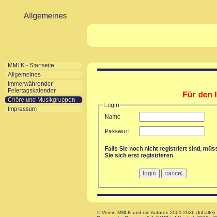
Allgemeines
MMLK - Startseite
Allgemeines
Immerwährender
Feiertagskalender
Für den I
Chöre und Musikgruppen
Login
Impressum
Name
Passwort
Falls Sie noch nicht registriert sind, mü
Sie sich erst registrieren
© Verein MMLK und die Autoren 2001-2026 (Inhalte)