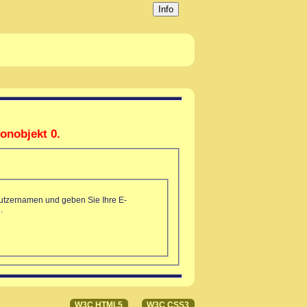
Info
ionobjekt 0.
nutzernamen und geben Sie Ihre E-
.
W3C HTML5
W3C CSS3