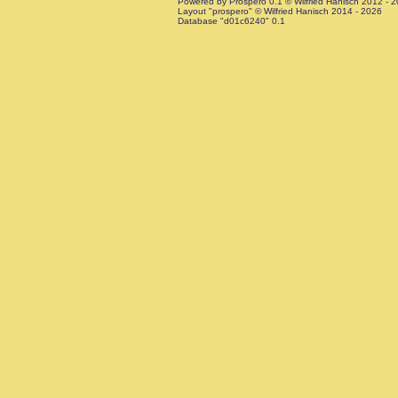
Powered by Prospero 0.1 © Wilfried Hanisch 2012 - 
Layout "prospero" © Wilfried Hanisch 2014 - 2026
Database "d01c6240" 0.1