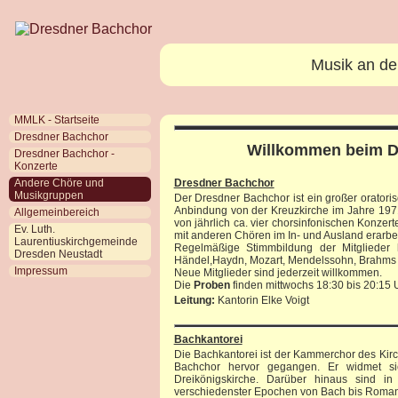
Musik an de
MMLK - Startseite
Dresdner Bachchor
Willkommen beim D
Dresdner Bachchor -
Konzerte
Dresdner Bachchor
Andere Chöre und
Musikgruppen
Der Dresdner Bachchor ist ein großer orator
Anbindung von der Kreuzkirche im Jahre 1971
Allgemeinbereich
von jährlich ca. vier chorsinfonischen Konze
Ev. Luth.
mit anderen Chören im In- und Ausland erarbei
Laurentiuskirchgemeinde
Regelmäßige Stimmbildung der Mitglieder h
Dresden Neustadt
Händel,Haydn, Mozart, Mendelssohn, Brahms b
Impressum
Neue Mitglieder sind jederzeit willkommen.
Die
Proben
finden mittwochs 18:30 bis 20:15 
Leitung:
Kantorin Elke Voigt
Bachkantorei
Die Bachkantorei ist der Kammerchor des Kir
Bachchor hervor gegangen. Er widmet sic
Dreikönigskirche. Darüber hinaus sind i
verschiedenster Epochen von Bach bis Romant