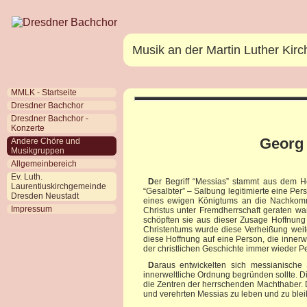
Musik an der Martin Luther Kir
MMLK - Startseite
Dresdner Bachchor
Dresdner Bachchor -
Konzerte
Georg 
Andere Chöre und
Musikgruppen
Allgemeinbereich
Ev. Luth.
Der Begriff “Messias” stammt aus dem Hebräischen, einem Zweig der semitischen Sprachengruppe. Er steht dort für den Titel
Laurentiuskirchgemeinde
“Gesalbter” – Salbung legitimierte eine P
Dresden Neustadt
eines ewigen Königtums an die Nachkommen
Impressum
Christus unter Fremdherrschaft geraten wa
schöpften sie aus dieser Zusage Hoffnung
Christentums wurde diese Verheißung weit
diese Hoffnung auf eine Person, die inner
der christlichen Geschichte immer wieder Pe
Daraus entwickelten sich messianische Strömungen, die auf eine diesseitige charismatische Person hofften, die eine neue
innerweltliche Ordnung begründen sollte. 
die Zentren der herrschenden Machthaber. 
und verehrten Messias zu leben und zu blei