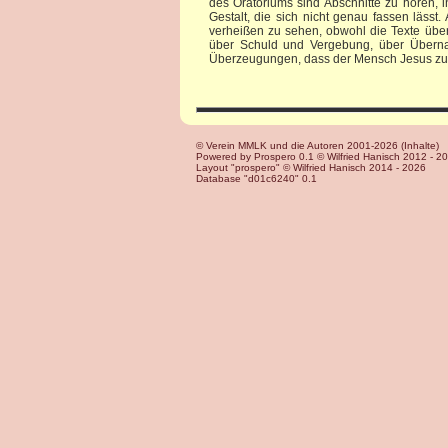
des Oratoriums sind Abschnitte zu hören, 
Gestalt, die sich nicht genau fassen lässt.
verheißen zu sehen, obwohl die Texte über
über Schuld und Vergebung, über Überna
Überzeugungen, dass der Mensch Jesus zugle
© Verein MMLK und die Autoren 2001-2026 (Inhalte)
Powered by Prospero 0.1 © Wilfried Hanisch 2012 - 2
Layout "prospero" © Wilfried Hanisch 2014 - 2026
Database "d01c6240" 0.1