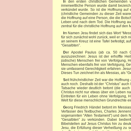
In den ersten christlichen Gemeinden veränderte sich die Hauptbedeutung des Begriffes “Messias”. Nicht mehr eine rein
innerweltliche Person wurde damit bezeic
verkündet wurde. So ist die Hoffnung auf e
(christliche Gemeinden zu dieser Zeit war
die Hoffnung auf eine Person, die die Botsc
Leben und nach dem Tod. Die Hoffnung auf
zentral für die christliche Hoffnung auf den
Im Namen Jesu findet sich das Wort “Messias” im Titel “Christus” (griechisch für “Gesalbter”) wieder. Jesus selbst weist diesen Titel
für sich zunächst wohl zurück, weil er sich 
an seinem Kreuz ist eine Tafel befestigt, au
“Gesalbten”.
Der Apostel Paulus (ab ca. 50 nach Christus) verwendet den Titel “Christus”, um die Person Jesu hervorzuheben und
auszuzeichnen: Jesus ist der erhoffte Hei
jüdische) Menschen frei von Verfolgung, Hu
Menschen ebenfalls frei von Verfolgung, Gew
sie umfassend Gerechtigkeit erfahren. Jesu
Dieses Tun zeichnet ihn als Messias, als “G
Seit frühchristlicher Zeit war die Hoffnung auf das ewige Leben maßgeblich für den christlichen Glauben und ist es natürlich heute
auch noch. Deshalb ist der “Christus” auch 
Tatsache wieder deutlich betont (die auc
Christus nicht nur etwas über ein Leben n
Eintreten für ein Leben ohne Verfolgung, H
Welt für diese menschlichen Grundrechte ei
Georg Friedrich Händel betont im Messias ausschließlich die geistlich-religiöse Bedeutung des “Messias”. Dafür lassen er und der
Verfasser des Textbuches, Charles Jennen
sogenannten “Alten Testament”) und dem N
“Gesalbten” zu verkünden. Dabei bedient
Bibelstellen auf Jesus Christus hin zu deu
Jesu, die Erfüllung dieser Verheißung zu s