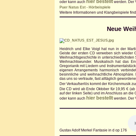
hier bestellt
oder kann auch
werden. Der V
Puer Natus Est - Hörbeispiele
Weitere Informationen und Klangbeispiele fin
Neue Weih
Heidrich und Elke Voigt hat nun in der Mar
Geiste der ersten CD verweben sich wieder G
Weihnachtsgeschichte in unterschiedlichsten S
Weihnachtswunder. Musikalisch hat das Ense
Gregorianik mit Liedern und Instrumentalstü
eigenen Arrangements harmonisch verbindet.
besinnliche und weihnachtliche Atmosphäre. 
das uns so vertraute, fast alltäglich geworde
Der Verkaufserlös kommt der Kirchenmusik zu
Die CD wird ab Ende Oktober für 19,95 € (ab dr
auf der linken Seite) und im Anschluss an di
hier bestellt
oder kann auch
werden. Der V
Gustav Adolf Merkel Fantasie in d op 176