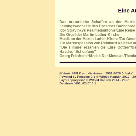
Eine A
Das oratorische Schaffen an der Martin-
Leitungswechsels des Dresdner Bachchores
Igor Stravinkys Psalmensinfonie/Eine Reise 
Die Orgel der Martin-Luther-Kirche
Musik an der Martin-Luther-Kirche/Zur Gesch
Zur Markuspassion von Reinhard Keiser/Kar
“Die Himmel erzählen die Ehre Gottes”/D
Haydns “Schöpfung”
Georg Friedrich Händel: Der Messias/Theol
© Verein MMLK und die Autoren 2001-2026 (Inhalte)
Powered by Prospero 0.1 © Wilfried Hanisch 2012 - 2
Layout "prospero" © Wilfried Hanisch 2014 - 2026
Database "d01c6240" 0.1