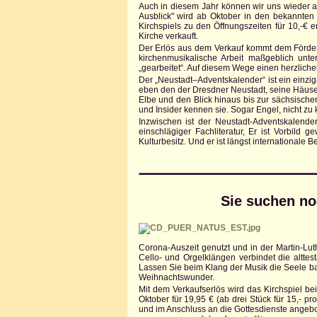
Auch in diesem Jahr können wir uns wieder an
Ausblick" wird ab Oktober in den bekannten 
Kirchspiels zu den Öffnungszeiten für 10,-€ 
Kirche verkauft.
Der Erlös aus dem Verkauf kommt dem Förderve
kirchenmusikalische Arbeit maßgeblich unte
„gearbeitet“. Auf diesem Wege einen herzlich
Der „Neustadt–Adventskalender“ ist ein einziga
eben den der Dresdner Neustadt, seine Häuser,
Elbe und den Blick hinaus bis zur sächsischen
und Insider kennen sie. Sogar Engel, nicht zu
Inzwischen ist der Neustadt-Adventskalende
einschlägiger Fachliteratur, Er ist Vorbild
Kulturbesitz. Und er ist längst internationale
Sie suchen n
Corona-Auszeit genutzt und in der Martin-L
Cello- und Orgelklängen verbindet die alttes
Lassen Sie beim Klang der Musik die Seele bau
Weihnachtswunder.
Mit dem Verkaufserlös wird das Kirchspiel be
Oktober für 19,95 € (ab drei Stück für 15,- pr
und im Anschluss an die Gottesdienste angeb