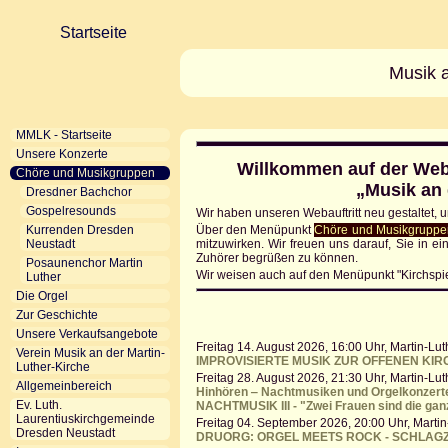
Startseite
Musik a
MMLK - Startseite
Unsere Konzerte
Willkommen auf der Web
Chöre und Musikgruppen
„Musik an 
Dresdner Bachchor
Gospelresounds
Wir haben unseren Webauftritt neu gestaltet, un
Über den Menüpunkt
Chöre und Musikgruppe
Kurrenden Dresden
mitzuwirken. Wir freuen uns darauf, Sie in e
Neustadt
Zuhörer begrüßen zu können.
Posaunenchor Martin
Wir weisen auch auf den Menüpunkt "Kirchspiel
Luther
Die Orgel
Zur Geschichte
Unsere Verkaufsangebote
Freitag 14. August 2026, 16:00 Uhr, Martin-Lut
Verein Musik an der Martin-
IMPROVISIERTE MUSIK ZUR OFFENEN KIR
Luther-Kirche
Freitag 28. August 2026, 21:30 Uhr, Martin-Lut
Allgemeinbereich
Hinhören ‒ Nachtmusiken und Orgelkonzert
Ev. Luth.
NACHTMUSIK III - "Zwei Frauen sind die ga
Laurentiuskirchgemeinde
Freitag 04. September 2026, 20:00 Uhr, Martin
Dresden Neustadt
DRUORG: ORGEL MEETS ROCK - SCHLAG