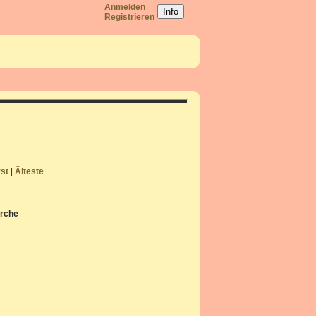
Anmelden
Info
Registrieren
rst
|
Älteste
irche