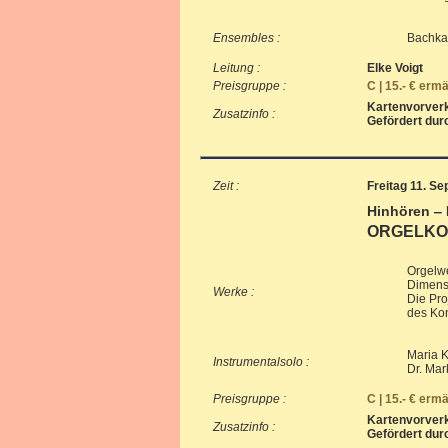
Ensembles :
Bachka
Leitung :
Elke Voigt
Preisgruppe :
C | 15.- € erm
Kartenvorverk
Zusatzinfo :
Gefördert dur
Zeit :
Freitag 11. S
Hinhören ‒
ORGELKON
Orgelwe
Dimens
Werke :
Die Pro
des Ko
Maria K
Instrumentalsolo :
Dr. Mar
Preisgruppe :
C | 15.- € erm
Kartenvorverk
Zusatzinfo :
Gefördert dur