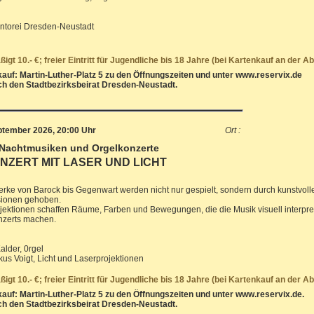
ntorei Dresden-Neustadt
äßigt 10.- €; freier Eintritt für Jugendliche bis 18 Jahre (bei Kartenkauf an der 
auf: Martin-Luther-Platz 5 zu den Öffnungszeiten und unter www.reservix.de
ch den Stadtbezirksbeirat Dresden-Neustadt.
eptember 2026, 20:00 Uhr
Ort :
 Nachtmusiken und Orgelkonzerte
ZERT MIT LASER UND LICHT
rke von Barock bis Gegenwart werden nicht nur gespielt, sondern durch kunstvoll
ionen gehoben.
jektionen schaffen Räume, Farben und Bewegungen, die die Musik visuell interpre
nzerts machen.
alder, 0rgel
kus Voigt, Licht und Laserprojektionen
äßigt 10.- €; freier Eintritt für Jugendliche bis 18 Jahre (bei Kartenkauf an der 
auf: Martin-Luther-Platz 5 zu den Öffnungszeiten und unter www.reservix.de.
ch den Stadtbezirksbeirat Dresden-Neustadt.