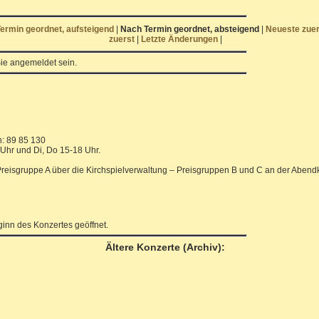
ermin geordnet, aufsteigend
|
Nach Termin geordnet, absteigend
|
Neueste zue
zuerst
|
Letzte Änderungen
|
ie angemeldet sein.
n: 89 85 130
 Uhr und Di, Do 15-18 Uhr.
(Preisgruppe A über die Kirchspielverwaltung – Preisgruppen B und C an der Abend
inn des Konzertes geöffnet.
Ältere Konzerte (Archiv):