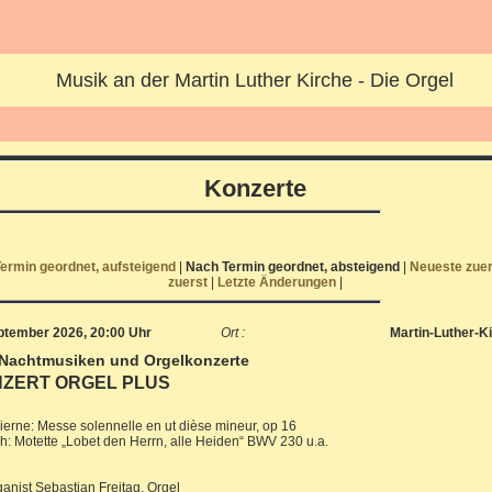
Musik an der Martin Luther Kirche - Die Orgel
Konzerte
ermin geordnet, aufsteigend
|
Nach Termin geordnet, absteigend
|
Neueste zue
zuerst
|
Letzte Änderungen
|
eptember 2026, 20:00 Uhr
Ort :
Martin-Luther-K
 Nachtmusiken und Orgelkonzerte
ZERT ORGEL PLUS
ierne: Messe solennelle en ut dièse mineur, op 16
h: Motette „Lobet den Herrn, alle Heiden“ BWV 230 u.a.
nist Sebastian Freitag, Orgel