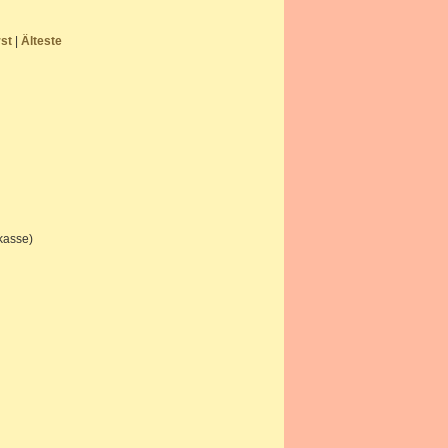
rst
|
Älteste
kasse)