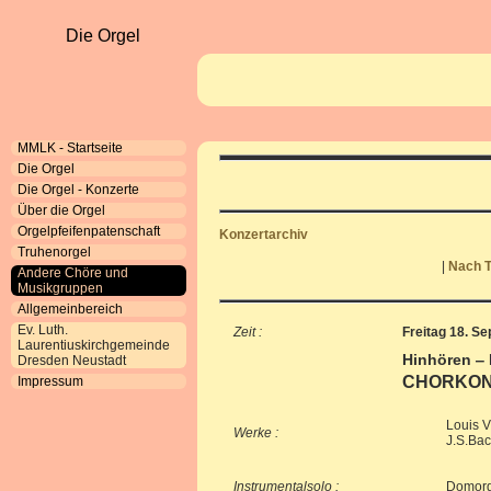
Die Orgel
MMLK - Startseite
Die Orgel
Die Orgel - Konzerte
Über die Orgel
Orgelpfeifenpatenschaft
Konzertarchiv
Truhenorgel
|
Nach T
Andere Chöre und
Musikgruppen
Allgemeinbereich
Ev. Luth.
Zeit :
Freitag 18. S
Laurentiuskirchgemeinde
Hinhören ‒
Dresden Neustadt
CHORKON
Impressum
Louis V
Werke :
J.S.Bac
Instrumentalsolo :
Domorga