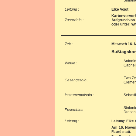
Sinfoni
Leitung :
Elke Voigt
Kartenvorverk
Zusatzinfo :
Aufgrund von 
oder unter: w
Zeit :
Mittwoch 16. 
Bußtagskon
Antonín
Werke :
Gabriel
Ewa Zeu
Gesangssolo :
Clemens
Instrumentalsolo :
Sebasti
Sinfoni
Ensembles :
Dresdn
Leitung :
Leitung: Elke 
Am 16. Novemb
Fauré statt.