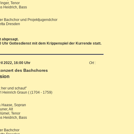
inger, Tenor
s Heidrich, Bass
er Bachchor und Projektjugendchor
etta Dresden
 abgesagt.
0 Uhr Gottesdienst mit dem Krippenspiel der Kurrende statt.
ril 2022, 16:00 Uhr
Ort :
konzert des Bachchores
sion
 her und schaut"
l Heinrich Graun ( (1704 - 1759)
a Haase, Sopran
ner, Alt
lümel, Tenor
s Heidrich, Bass
er Bachchor