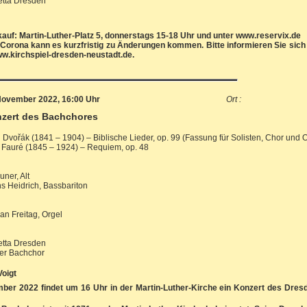
etta Dresden
auf: Martin-Luther-Platz 5, donnerstags 15-18 Uhr und unter www.reservix.de
Corona kann es kurzfristig zu Änderungen kommen. Bitte informieren Sie sich 
ww.kirchspiel-dresden-neustadt.de.
November 2022, 16:00 Uhr
Ort :
zert des Bachchores
 Dvořák (1841 – 1904) – Biblische Lieder, op. 99 (Fassung für Solisten, Chor und 
 Fauré (1845 – 1924) – Requiem, op. 48
ner, Alt
 Heidrich, Bassbariton
an Freitag, Orgel
etta Dresden
er Bachchor
Voigt
er 2022 findet um 16 Uhr in der Martin-Luther-Kirche ein Konzert des Dre