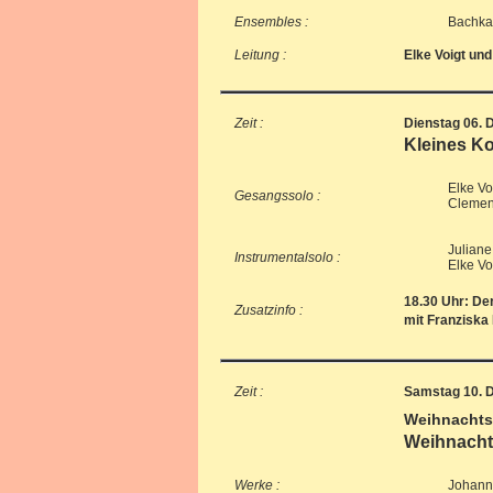
Ensembles :
Bachkan
Leitung :
Elke Voigt un
Zeit :
Dienstag 06. 
Kleines Ko
Elke Vo
Gesangssolo :
Clemens
Juliane 
Instrumentalsolo :
Elke Vo
18.30 Uhr: Der
Zusatzinfo :
mit Franziska
Zeit :
Samstag 10. 
Weihnachts
Weihnacht
Werke :
Johann 