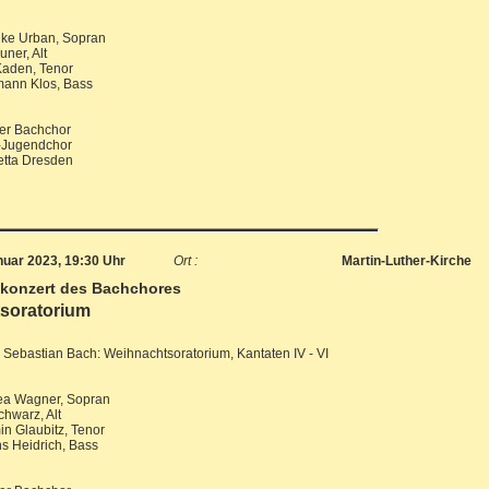
ike Urban, Sopran
ner, Alt
Kaden, Tenor
mann Klos, Bass
er Bachchor
t-Jugendchor
etta Dresden
nuar 2023, 19:30 Uhr
Ort :
Martin-Luther-Kirche
konzert des Bachchores
soratorium
Sebastian Bach: Weihnachtsoratorium, Kantaten IV - VI
ea Wagner, Sopran
chwarz, Alt
n Glaubitz, Tenor
s Heidrich, Bass