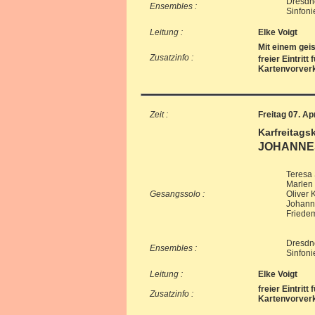
Dresdn
Ensembles :
Sinfoni
Leitung :
Elke Voigt
Mit einem gei
Zusatzinfo :
freier Eintrit
Kartenvorverk
Zeit :
Freitag 07. Ap
Karfreitags
JOHANNES
Teresa
Marlen 
Gesangssolo :
Oliver 
Johanne
Friedem
Dresdn
Ensembles :
Sinfoni
Leitung :
Elke Voigt
freier Eintrit
Zusatzinfo :
Kartenvorverk