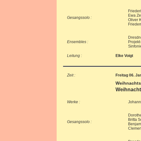
Frieder
Ewa Zeu
Gesangssolo :
Oliver 
Friede
Dresdn
Ensembles :
Projek
Sinfoni
Leitung :
Elke Voigt
Zeit :
Freitag 06. Ja
Weihnachts
Weihnacht
Werke :
Johann 
Doroth
Britta S
Gesangssolo :
Benjami
Clemen