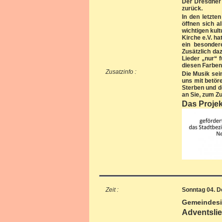
Der Dresdner 
zurück.
In den letzt
öffnen sich a
wichtigen kul
Kirche e.V. ha
ein besonder
Zusätzlich da
Lieder „nur“ 
diesen Farben
Zusatzinfo :
Die Musik sei
uns mit betör
Sterben und d
an Sie, zum 
Das Projek
Zeit :
Sonntag 04. D
Gemeindes
Adventsli