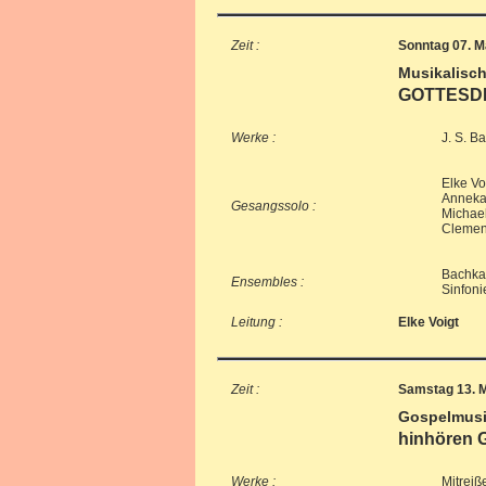
Zeit :
Sonntag 07. M
Musikalisch
GOTTESD
Werke :
J. S. B
Elke Vo
Annekat
Gesangssolo :
Michael
Clemen
Bachkan
Ensembles :
Sinfoni
Leitung :
Elke Voigt
Zeit :
Samstag 13. M
Gospelmus
hinhören
Werke :
Mitreiß