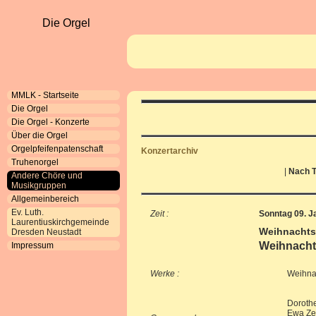
Die Orgel
MMLK - Startseite
Die Orgel
Die Orgel - Konzerte
Über die Orgel
Orgelpfeifenpatenschaft
Konzertarchiv
Truhenorgel
|
Nach T
Andere Chöre und
Musikgruppen
Allgemeinbereich
Ev. Luth.
Zeit :
Sonntag 09. J
Laurentiuskirchgemeinde
Weihnachts
Dresden Neustadt
Weihnacht
Impressum
Werke :
Weihna
Doroth
Ewa Zeu