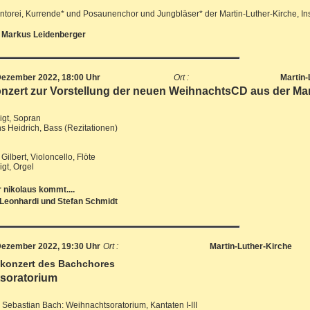
torei, Kurrende* und Posaunenchor und Jungbläser* der Martin-Luther-Kirche, In
d Markus Leidenberger
Dezember 2022, 18:00 Uhr
Ort :
Martin-
nzert zur Vorstellung der neuen WeihnachtsCD aus der Mar
igt, Sopran
 Heidrich, Bass (Rezitationen)
Gilbert, Violoncello, Flöte
igt, Orgel
 nikolaus kommt....
 Leonhardi und Stefan Schmidt
Dezember 2022, 19:30 Uhr
Ort :
Martin-Luther-Kirche
konzert des Bachchores
soratorium
Sebastian Bach: Weihnachtsoratorium, Kantaten I-III