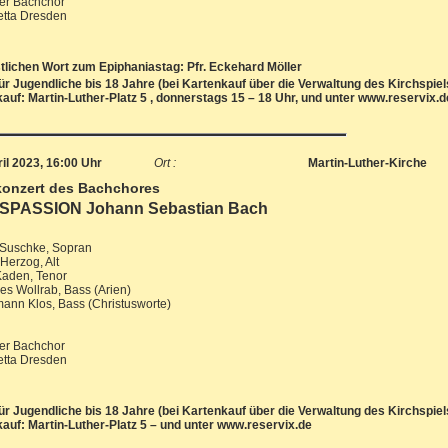
er Bachchor
etta Dresden
stlichen Wort zum Epiphaniastag: Pfr. Eckehard Möller
t für Jugendliche bis 18 Jahre (bei Kartenkauf über die Verwaltung des Kirchspiel
auf: Martin-Luther-Platz 5 , donnerstags 15 – 18 Uhr, und unter www.reservix.d
ril 2023, 16:00 Uhr
Ort :
Martin-Luther-Kirche
konzert des Bachchores
PASSION Johann Sebastian Bach
 Suschke, Sopran
Herzog, Alt
Kaden, Tenor
s Wollrab, Bass (Arien)
ann Klos, Bass (Christusworte)
er Bachchor
etta Dresden
t für Jugendliche bis 18 Jahre (bei Kartenkauf über die Verwaltung des Kirchspiel
auf: Martin-Luther-Platz 5 – und unter www.reservix.de