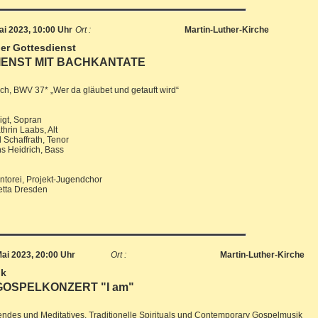
ai 2023, 10:00 Uhr
Ort :
Martin-Luther-Kirche
er Gottesdienst
IENST MIT BACHKANTATE
ach, BWV 37* „Wer da gläubet und getauft wird“
igt, Sopran
hrin Laabs, Alt
 Schaffrath, Tenor
s Heidrich, Bass
torei, Projekt-Jugendchor
etta Dresden
ai 2023, 20:00 Uhr
Ort :
Martin-Luther-Kirche
ik
 GOSPELKONZERT "I am"
endes und Meditatives, Traditionelle Spirituals und Contemporary Gospelmusik