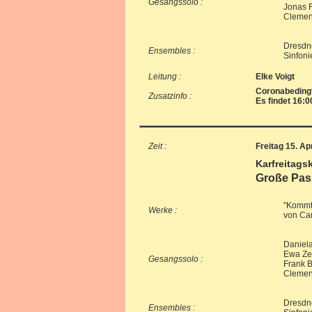
Gesangssolo :
Jonas F
Clemen
Dresdn
Ensembles :
Sinfoni
Leitung :
Elke Voigt
Coronabedingt
Zusatzinfo :
Es findet 16:0
Zeit :
Freitag 15. Ap
Karfreitags
Große Pas
"Kommt
Werke :
von Car
Daniel
Ewa Zeu
Gesangssolo :
Frank B
Clemen
Dresdn
Ensembles :