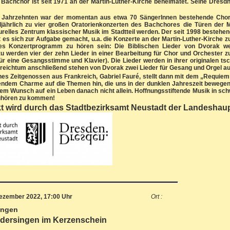
Bachchor ist seit 1971 an der Martin-Luther-Kirche beheimatet. Seine Dresdn
en Jahrzehnten war der momentan aus etwa 70 SängerInnen bestehende Chor 
lljährlich zu vier großen Oratorienkonzerten des Bachchores die Türen der M
turelles Zentrum klassischer Musik im Stadtteil werden. Der seit 1998 bestehe
t es sich zur Aufgabe gemacht, u.a. die Konzerte an der Martin-Luther-Kirche 
es Konzertprogramm zu hören sein: Die Biblischen Lieder von Dvorak wer
zu werden vier der zehn Lieder in einer Bearbeitung für Chor und Orchester zu
für eine Gesangsstimme und Klavier). Die Lieder werden in ihrer originalen 
reichtum anschließend stehen von Dvorak zwei Lieder für Gesang und Orgel 
nes Zeitgenossen aus Frankreich, Gabriel Fauré, stellt dann mit dem „Requie
endem Charme auf die Themen hin, die uns in der dunklen Jahreszeit bewegen
em Wunsch auf ein Leben danach nicht allein. Hoffnungsstiftende Musik in schw
Zuhören zu kommen!
t wird durch das Stadtbezirksamt Neustadt der Landeshaup
ezember 2022, 17:00 Uhr
Ort :
ingen
edersingen im Kerzenschein