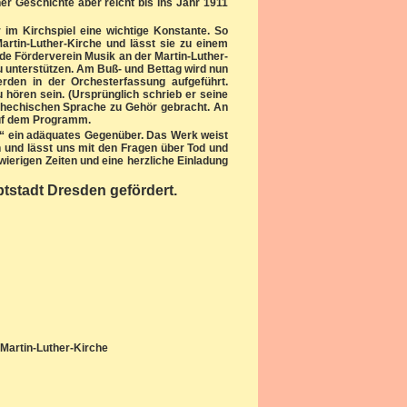
er Geschichte aber reicht bis ins Jahr 1911
im Kirchspiel eine wichtige Konstante. So
artin-Luther-Kirche und lässt sie zu einem
nde Förderverein Musik an der Martin-Luther-
zu unterstützen. Am Buß- und Bettag wird nun
den in der Orchesterfassung aufgeführt.
 hören sein. (Ursprünglich schrieb er seine
tschechischen Sprache zu Gehör gebracht. An
auf dem Programm.
m“ ein adäquates Gegenüber. Das Werk weist
 und lässt uns mit den Fragen über Tod und
ierigen Zeiten und eine herzliche Einladung
tstadt Dresden gefördert.
Martin-Luther-Kirche