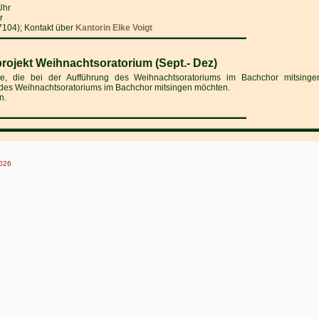
Uhr
r
7104); Kontakt über
Kantorin Elke Voigt
ojekt Weihnachtsoratorium (Sept.- Dez)
e, die bei der Aufführung des Weihnachtsoratoriums im Bachchor mitsinge
g des Weihnachtsoratoriums im Bachchor mitsingen möchten.
n.
2026