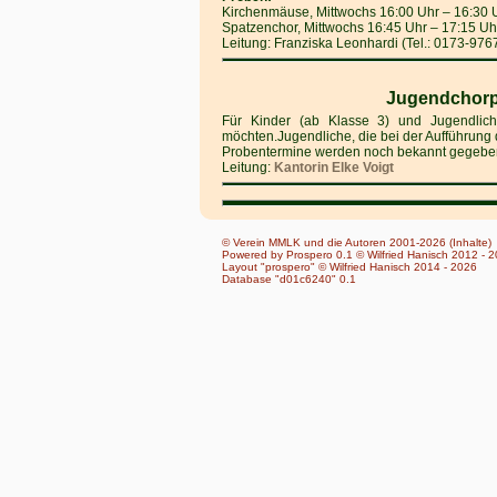
Kirchenmäuse, Mittwochs 16:00 Uhr ‒ 16:30 
Spatzenchor, Mittwochs 16:45 Uhr ‒ 17:15 Uh
Leitung: Franziska Leonhardi (Tel.: 0173-976
Jugendchorpr
Für Kinder (ab Klasse 3) und Jugendlich
möchten.Jugendliche, die bei der Aufführun
Probentermine werden noch bekannt gegebe
Leitung:
Kantorin Elke Voigt
© Verein MMLK und die Autoren 2001-2026 (Inhalte)
Powered by Prospero 0.1 © Wilfried Hanisch 2012 - 
Layout "prospero" © Wilfried Hanisch 2014 - 2026
Database "d01c6240" 0.1