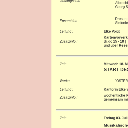
Gesangssolo :
Albrecht
Georg S
Dresdne
Ensembles :
Sinfoni
Leitung :
Elke Voigt
Kartenvorverka
Zusatzinfo :
di, do 15 - 18 |
und über Rese
Zeit :
Mittwoch 18. M
START D
Werke :
"OSTER
Leitung :
Kantorin Elke V
wöchentliche 
Zusatzinfo :
gemeinsam mit
Zeit :
Freitag 03. Jul
Musikalisch