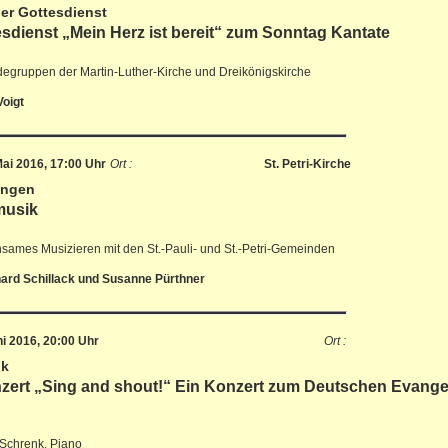
er Gottesdienst
sdienst „Mein Herz ist bereit“ zum Sonntag Kantate
egruppen der Martin-Luther-Kirche und Dreikönigskirche
Voigt
ai 2016, 17:00 Uhr
Ort :
St. Petri-Kirche
ingen
musik
ames Musizieren mit den St.-Pauli- und St.-Petri-Gemeinden
hard Schillack und Susanne Pürthner
ni 2016, 20:00 Uhr
Ort :
ik
ert „Sing and shout!“ Ein Konzert zum Deutschen Evangel
Schrenk, Piano