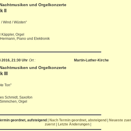
 Nachtmusiken und Orgelkonzerte
 II
 / Wind / Wüsten“
 Käppler, Orgel
 Hermann, Piano und Elektronik
li 2016, 21:30 Uhr
Ort :
Martin-Luther-Kirche
 Nachtmusiken und Orgelkonzerte
 III
te Ton"
es Schmidt, Saxofon
 Simmchen, Orgel
ermin geordnet, aufsteigend
|
Nach Termin geordnet, absteigend
|
Neueste zue
zuerst
|
Letzte Änderungen
|