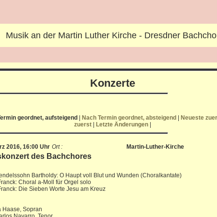
Musik an der Martin Luther Kirche - Dresdner Bachcho
Konzerte
ermin geordnet, aufsteigend
|
Nach Termin geordnet, absteigend
|
Neueste zue
zuerst
|
Letzte Änderungen
|
rz 2016, 16:00 Uhr
Ort :
Martin-Luther-Kirche
gskonzert des Bachchores
endelssohn Bartholdy: O Haupt voll Blut und Wunden (Choralkantate)
ranck: Choral a-Moll für Orgel solo
Franck: Die Sieben Worte Jesu am Kreuz
a Haase, Sopran
rlos Navarro, Tenor