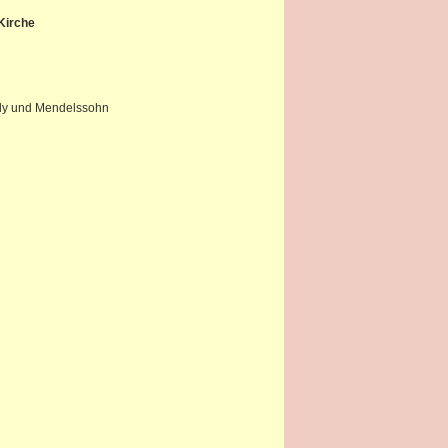
Kirche
ély und Mendelssohn