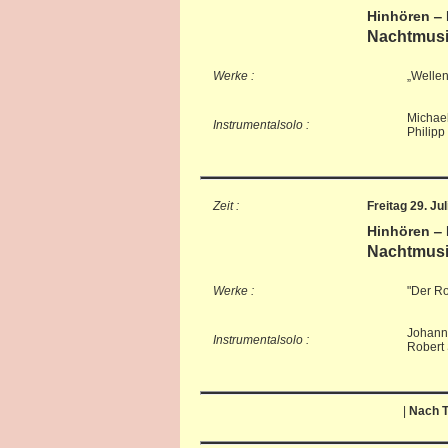
Hinhören ‒
Nachtmusik
Werke :
„Wellen
Michael
Instrumentalsolo :
Philipp
Zeit :
Freitag 29. Ju
Hinhören ‒
Nachtmusik
Werke :
"Der Ro
Johann
Instrumentalsolo :
Robert
|
Nach T