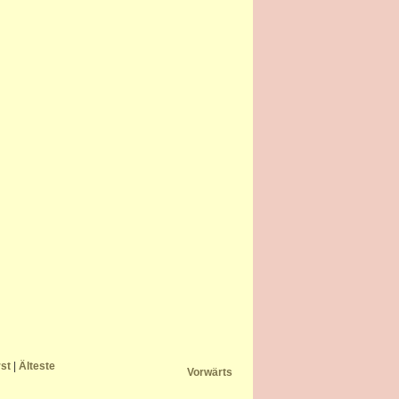
rst
|
Älteste
Vorwärts