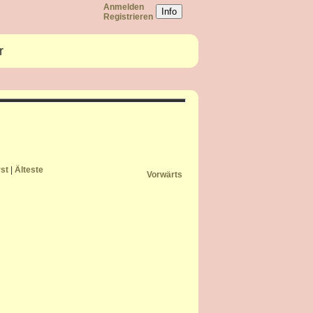
Anmelden
Info
Registrieren
r
rst
|
Älteste
Vorwärts