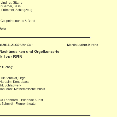
 Lindner, Gitarre
r Gerber, Bass
l Frömmel, Schlagzeug
n Gospelresounds & Band
Voigt
ni 2016, 21:30 Uhr
Ort :
Martin-Luther-Kirche
 Nachtmusiken und Orgelkonzerte
k I zur BRN
 flüchtig"
Erik Schmidt, Orgel
 Harasim, Kontrabass
hl, Schlagwerk
lian Marx, Mathematische Musik
ka Leonhardi - Bildende Kunst
Schmidt - Figurentheater