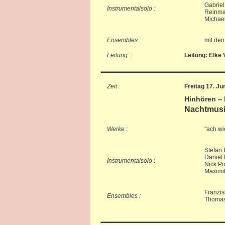
Gabriel
Instrumentalsolo :
Reinma
Michae
Ensembles :
mit de
Leitung :
Leitung: Elke 
Zeit :
Freitag 17. Ju
Hinhören ‒
Nachtmusi
Werke :
"ach wie
Stefan 
Daniel
Instrumentalsolo :
Nick Po
Maximi
Franzis
Ensembles :
Thomas 