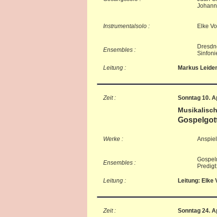
Johann
Instrumentalsolo :
Elke Vo
Dresdn
Ensembles :
Sinfoni
Leitung :
Markus Leide
Zeit :
Sonntag 10. Ap
Musikalisch
Gospelgot
Werke :
Anspie
Gospel
Ensembles :
Predigt
Leitung :
Leitung: Elke 
Zeit :
Sonntag 24. Ap