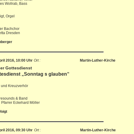
es Wollrab, Bass
igt, Orgel
er Bachchor
etta Dresden
nberger
ril 2016, 10:00 Uhr
Ort :
Martin-Luther-Kirche
er Gottesdienst
tesdienst „Sonntag s glauben“
l und Kreuzverhör
resounds & Band
: Pfarrer Eckehard Möller
Voigt
ril 2016, 09:30 Uhr
Ort :
Martin-Luther-Kirche