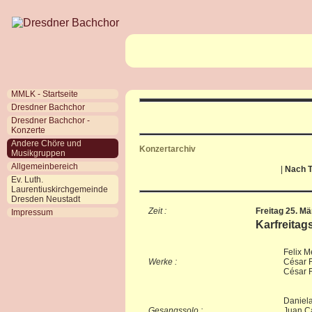
MMLK - Startseite
Dresdner Bachchor
Dresdner Bachchor -
Konzerte
Andere Chöre und
Konzertarchiv
Musikgruppen
Allgemeinbereich
|
Nach T
Ev. Luth.
Laurentiuskirchgemeinde
Dresden Neustadt
Zeit :
Freitag 25. Mä
Impressum
Karfreita
Felix M
Werke :
César F
César 
Daniel
Gesangssolo :
Juan Ca