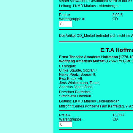
seiner schwachen Gesundheit starb er nur 57-j
Leitung: LKMD Markus Leidenberger.
Preis =
8,00 €
Warengruppe =
CD
Der Artikel CD_Merkel befindet sich nicht im 
E.T.A Hoff
Ernst Theodor Amadeus Hoffmann (1776-1
Wolfgang Amadeus Mozart (1756-1791) RE
Es singen:
Ulrike Staude, Sopran I;
Heike Peetz, Sopran II;
Ewa Krzak, Alt;
Jens Winkelmann, Tenor;
Andreas Jäpel, Bass;
Dresdner Bachchor;
Sinfonietta Dresden.
Leitung: LKMD Markus Leidenberger.
Mitschnitt eines Konzertes am Karfreitag, 9.
Preis =
15,00 €
Warengruppe =
CD