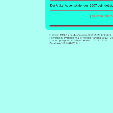
Der Artikel Adventskalender_2007 befindet si
|
Neueste zuers
© Verein MMLK und die Autoren 2001-2026 (Inhalte)
Powered by Prospero 0.1 © Wilfried Hanisch 2012 - 2
Layout "prospero" © Wilfried Hanisch 2014 - 2026
Database "d01c6240" 0.1