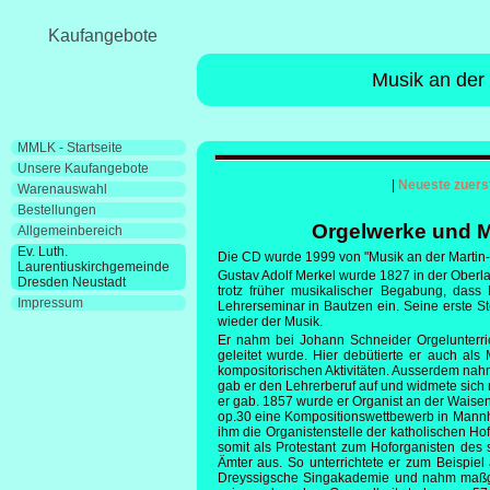
Kaufangebote
Musik an der
MMLK - Startseite
Unsere Kaufangebote
|
Neueste zuers
Warenauswahl
Bestellungen
Orgelwerke und M
Allgemeinbereich
Ev. Luth.
Die CD
wurde 1999 von "Musik an der Martin-
Laurentiuskirchgemeinde
Gustav Adolf Merkel wurde 1827 in der Oberlau
Dresden Neustadt
trotz früher musikalischer Begabung, dass
Impressum
Lehrerseminar in Bautzen ein. Seine erste S
wieder der Musik.
Er nahm bei Johann Schneider Orgelunterri
geleitet wurde. Hier debütierte er auch als
kompositorischen Aktivitäten. Ausserdem nahm
gab er den Lehrerberuf auf und widmete sich n
er gab. 1857 wurde er Organist an der Waisen
op.30 eine Kompositionswettbewerb in Mannhe
ihm die Organistenstelle der katholischen H
somit als Protestant zum Hoforganisten des 
Ämter aus. So unterrichtete er zum Beispie
Dreyssigsche Singakademie und nahm maßge