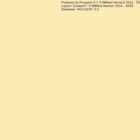
Powered by Prospero 0.1 © Wilfried Hanisch 2012 - 2
Layout "prospero" © Wilfried Hanisch 2014 - 2026
Database "d01c6240" 0.1