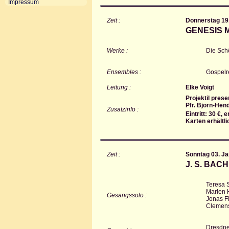
Impressum
Zeit :
Donnerstag 19.
GENESIS 
Werke :
Die Schö
Ensembles :
Gospelr
Leitung :
Elke Voigt
Projektil pres
Pfr. Björn-Hen
Zusatzinfo :
Eintritt: 30 €, 
Karten erhältl
Zeit :
Sonntag 03. Ja
J. S. BAC
Teresa 
Marlen H
Gesangssolo :
Jonas Fi
Clemens
Dresdne