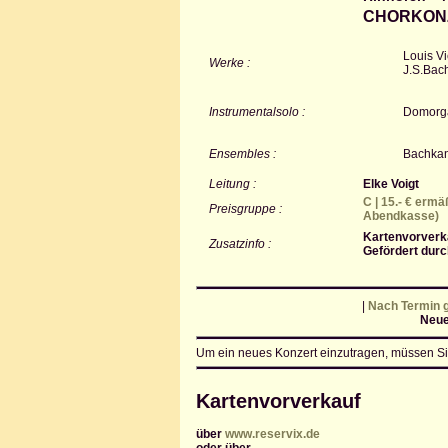
CHORKON
Louis Vi
Werke :
J.S.Bach
Instrumentalsolo :
Domorga
Ensembles :
Bachkan
Leitung :
Elke Voigt
C | 15.- € ermä
Preisgruppe :
Abendkasse)
Kartenvorverka
Zusatzinfo :
Gefördert durc
|
Nach Termin g
Neue
Um ein neues Konzert einzutragen, müssen Si
Kartenvorverkauf
über
www.reservix.de