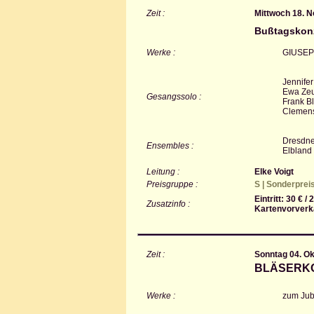
Zeit :
Mittwoch 18. 
Bußtagskonz
Werke :
GIUSEP
Jennifer
Ewa Zeun
Gesangssolo :
Frank B
Clemens
Dresdner
Ensembles :
Elbland
Leitung :
Elke Voigt
Preisgruppe :
S | Sonderprei
Eintritt: 30 € / 
Zusatzinfo :
Kartenvorverka
Zeit :
Sonntag 04. Ok
BLÄSERKON
Werke :
zum Jub