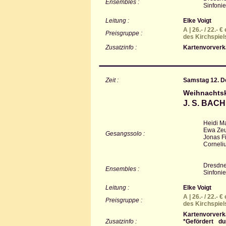
Ensembles :
Sinfoni
Leitung :
Elke Voigt
A | 26.- / 22.- 
Preisgruppe :
des Kirchspiel
Zusatzinfo :
Kartenvorverka
Zeit :
Samstag 12. D
Weihnachtsk
J. S. BAC
Heidi Ma
Ewa Zeun
Gesangssolo :
Jonas Fi
Corneli
Dresdne
Ensembles :
Sinfoni
Leitung :
Elke Voigt
A | 26.- / 22.- 
Preisgruppe :
des Kirchspiel
Kartenvorverka
Zusatzinfo :
*Gefördert d