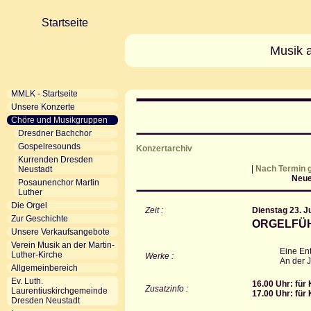
Startseite
Musik a
MMLK - Startseite
Unsere Konzerte
Chöre und Musikgruppen
Dresdner Bachchor
Gospelresounds
Konzertarchiv
Kurrenden Dresden
|
Nach Termin g
Neustadt
Neue
Posaunenchor Martin
Luther
Die Orgel
Zeit :
Dienstag 23. J
Zur Geschichte
ORGELFÜ
Unsere Verkaufsangebote
Verein Musik an der Martin-
Eine Ent
Luther-Kirche
Werke :
An der J
Allgemeinbereich
Ev. Luth.
16.00 Uhr: für 
Zusatzinfo :
Laurentiuskirchgemeinde
17.00 Uhr: für 
Dresden Neustadt