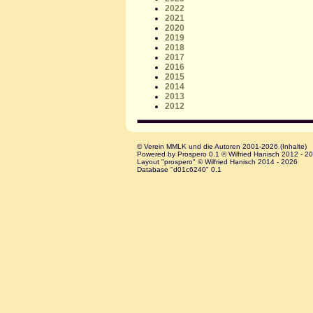
2022
2021
2020
2019
2018
2017
2016
2015
2014
2013
2012
© Verein MMLK und die Autoren 2001-2026 (Inhalte)
Powered by Prospero 0.1 © Wilfried Hanisch 2012 - 2
Layout "prospero" © Wilfried Hanisch 2014 - 2026
Database "d01c6240" 0.1