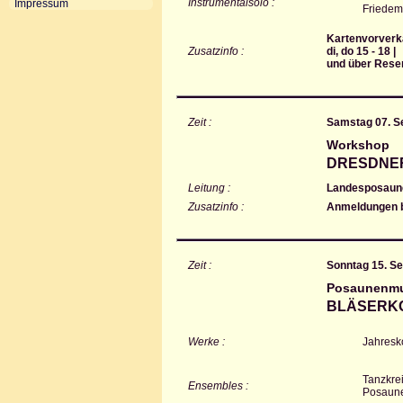
Instrumentalsolo :
Impressum
Friedem
Kartenvorverka
Zusatzinfo :
di, do 15 - 18 |
und über Rese
Zeit :
Samstag 07. S
Workshop
DRESDNE
Leitung :
Landesposaune
Zusatzinfo :
Anmeldungen b
Zeit :
Sonntag 15. S
Posaunenmu
BLÄSERKON
Werke :
Jahresk
Tanzkre
Ensembles :
Posaune