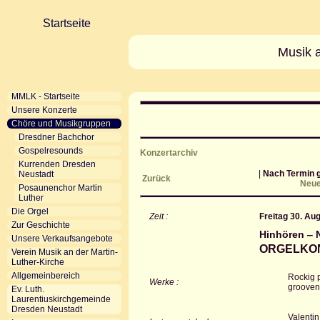
Startseite
Musik a
MMLK - Startseite
Unsere Konzerte
Chöre und Musikgruppen
Dresdner Bachchor
Gospelresounds
Konzertarchiv
Kurrenden Dresden
|
Nach Termin g
Neustadt
Zurück
Neue
Posaunenchor Martin
Luther
Die Orgel
Zeit :
Freitag 30. Au
Zur Geschichte
Hinhören ‒ 
Unsere Verkaufsangebote
ORGELKON
Verein Musik an der Martin-
Luther-Kirche
Allgemeinbereich
Rockig p
Werke :
groovend
Ev. Luth.
Laurentiuskirchgemeinde
Dresden Neustadt
Valentin