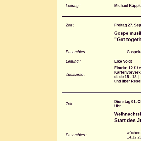
Leitung :
Michael Käppl
Zeit :
Freitag 27. Se
Gospelmusi
"Get toget
Ensembles :
Gospelr
Leitung :
Elke Voigt
Eintritt: 12 € /
Kartenvorverka
Zusatzinfo :
di, do 15 - 18 |
und über Rese
Dienstag 01. O
Zeit :
Uhr
Weihnachtsk
Start des 
wöchent
Ensembles :
14.12.2