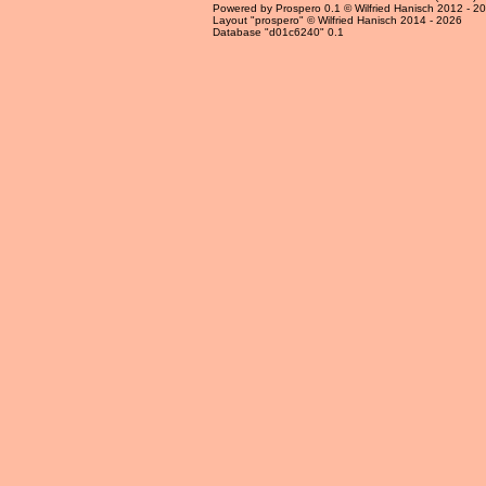
Powered by Prospero 0.1 © Wilfried Hanisch 2012 - 2
Layout "prospero" © Wilfried Hanisch 2014 - 2026
Database "d01c6240" 0.1