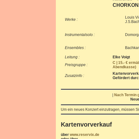
CHORKON
Louis Vi
Werke :
J.S.Bach
Instrumentalsolo :
Domorga
Ensembles :
Bachkan
Leitung :
Elke Voigt
C | 15.- € ermä
Preisgruppe :
Abendkasse)
Kartenvorverka
Zusatzinfo :
Gefördert durc
|
Nach Termin g
Neue
Um ein neues Konzert einzutragen, müssen Si
Kartenvorverkauf
über
www.reservix.de