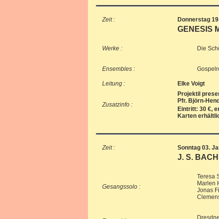
Zeit :
Donnerstag 19.
GENESIS 
Werke :
Die Schö
Ensembles :
Gospelr
Leitung :
Elke Voigt
Projektil pres
Pfr. Björn-Hen
Zusatzinfo :
Eintritt: 30 €, 
Karten erhältl
Zeit :
Sonntag 03. Ja
J. S. BAC
Teresa 
Marlen H
Gesangssolo :
Jonas Fi
Clemens
Dresdne