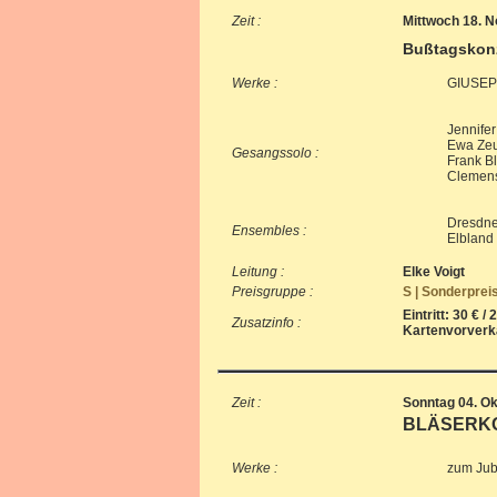
Zeit :
Mittwoch 18. 
Bußtagskonz
Werke :
GIUSEP
Jennifer
Ewa Zeun
Gesangssolo :
Frank B
Clemens
Dresdner
Ensembles :
Elbland
Leitung :
Elke Voigt
Preisgruppe :
S | Sonderprei
Eintritt: 30 € / 
Zusatzinfo :
Kartenvorverka
Zeit :
Sonntag 04. Ok
BLÄSERKON
Werke :
zum Jub