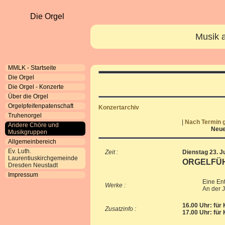
Die Orgel
Musik a
MMLK - Startseite
Die Orgel
Die Orgel - Konzerte
Über die Orgel
Orgelpfeifenpatenschaft
Konzertarchiv
Truhenorgel
|
Nach Termin g
Andere Chöre und
Neue
Musikgruppen
Allgemeinbereich
Ev. Luth.
Zeit :
Dienstag 23. J
Laurentiuskirchgemeinde
ORGELFÜ
Dresden Neustadt
Impressum
Eine Ent
Werke :
An der J
16.00 Uhr: für 
Zusatzinfo :
17.00 Uhr: für 