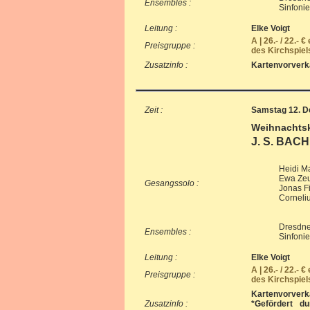
Ensembles :
Sinfoni
Leitung :
Elke Voigt
A | 26.- / 22.- 
Preisgruppe :
des Kirchspiel
Zusatzinfo :
Kartenvorverka
Zeit :
Samstag 12. D
Weihnachtsk
J. S. BAC
Heidi Ma
Ewa Zeun
Gesangssolo :
Jonas Fi
Corneli
Dresdne
Ensembles :
Sinfoni
Leitung :
Elke Voigt
A | 26.- / 22.- 
Preisgruppe :
des Kirchspiel
Kartenvorverka
Zusatzinfo :
*Gefördert d