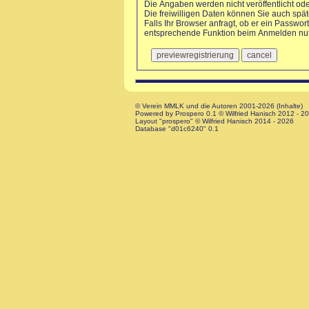
Die Angaben werden nicht veröffentlicht od
Die freiwilligen Daten können Sie auch sp
Falls Ihr Browser anfragt, ob er ein Passwort
entsprechende Funktion beim Anmelden nu
© Verein MMLK und die Autoren 2001-2026 (Inhalte)
Powered by Prospero 0.1 © Wilfried Hanisch 2012 - 2
Layout "prospero" © Wilfried Hanisch 2014 - 2026
Database "d01c6240" 0.1