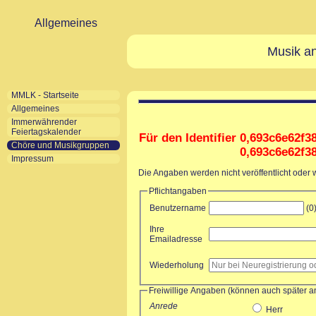
Allgemeines
Musik an
MMLK - Startseite
Allgemeines
Immerwährender
Feiertagskalender
Für den Identifier 0,693c6e62f38
Chöre und Musikgruppen
0,693c6e62f38
Impressum
Die Angaben werden nicht veröffentlicht oder
Pflichtangaben
Benutzername
(0
Ihre
Emailadresse
Wiederholung
Freiwillige Angaben (können auch später 
Anrede
Herr