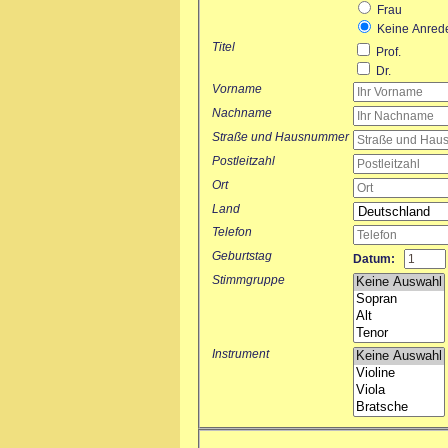
Frau
Keine Anred
Titel
Prof.
Dr.
Vorname
Nachname
Straße und Hausnummer
Postleitzahl
Ort
Land
Telefon
Geburtstag
Datum:
Stimmgruppe
Instrument