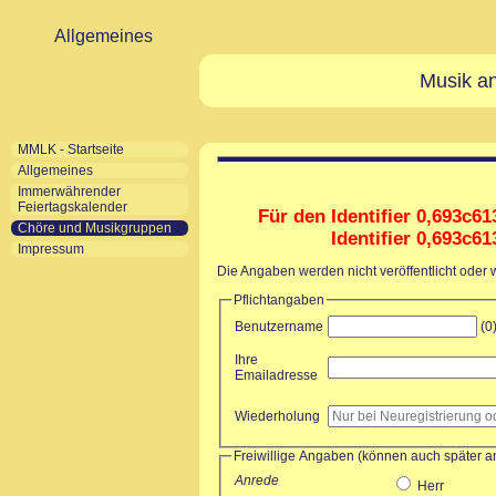
Allgemeines
Musik an
MMLK - Startseite
Allgemeines
Immerwährender
Feiertagskalender
Für den Identifier 0,693c61
Chöre und Musikgruppen
Identifier 0,693c6
Impressum
Die Angaben werden nicht veröffentlicht oder
Pflichtangaben
Benutzername
(0
Ihre
Emailadresse
Wiederholung
Freiwillige Angaben (können auch später 
Anrede
Herr