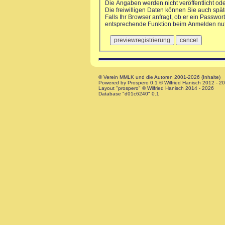
Die Angaben werden nicht veröffentlicht od
Die freiwilligen Daten können Sie auch sp
Falls Ihr Browser anfragt, ob er ein Passwort
entsprechende Funktion beim Anmelden nu
© Verein MMLK und die Autoren 2001-2026 (Inhalte)
Powered by Prospero 0.1 © Wilfried Hanisch 2012 - 2
Layout "prospero" © Wilfried Hanisch 2014 - 2026
Database "d01c6240" 0.1