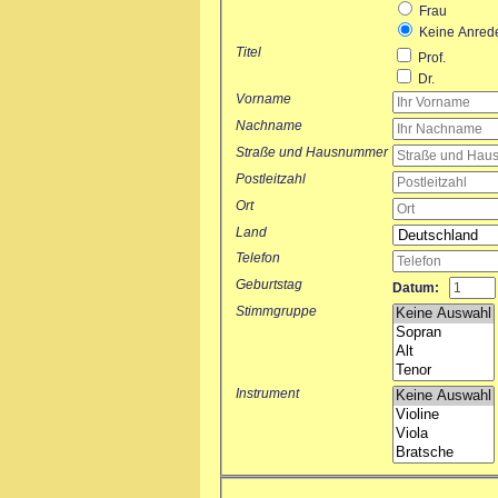
Frau
Keine Anred
Titel
Prof.
Dr.
Vorname
Nachname
Straße und Hausnummer
Postleitzahl
Ort
Land
Telefon
Geburtstag
Datum:
Stimmgruppe
Instrument