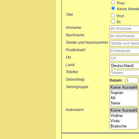
Frau
Keine Anred
Titel
Prof.
Dr.
Vorname
Nachname
Straße und Hausnummer
Postleitzahl
Ort
Land
Telefon
Geburtstag
Datum:
Stimmgruppe
Instrument