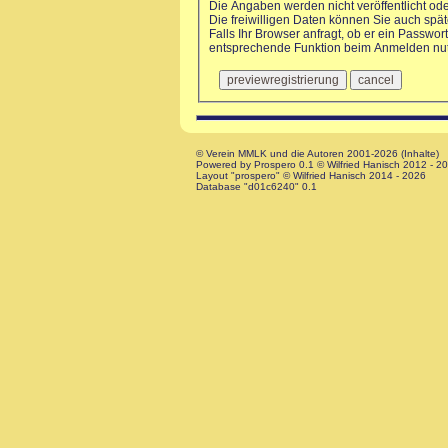
Die Angaben werden nicht veröffentlicht od
Die freiwilligen Daten können Sie auch sp
Falls Ihr Browser anfragt, ob er ein Passwort
entsprechende Funktion beim Anmelden nu
© Verein MMLK und die Autoren 2001-2026 (Inhalte)
Powered by Prospero 0.1 © Wilfried Hanisch 2012 - 2
Layout "prospero" © Wilfried Hanisch 2014 - 2026
Database "d01c6240" 0.1