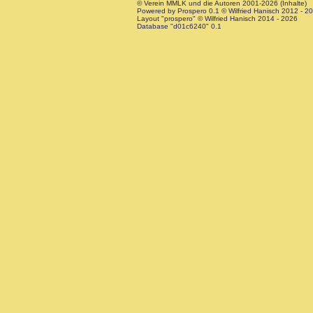
© Verein MMLK und die Autoren 2001-2026 (Inhalte)
Powered by Prospero 0.1 © Wilfried Hanisch 2012 - 2
Layout "prospero" © Wilfried Hanisch 2014 - 2026
Database "d01c6240" 0.1