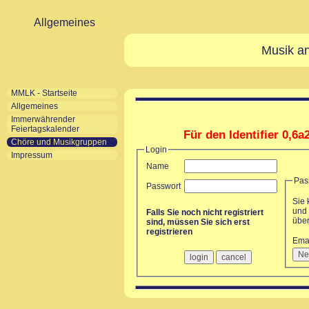
Allgemeines
Musik an
MMLK - Startseite
Allgemeines
Immerwährender
Feiertagskalender
Für den Identifier 0,6a
Chöre und Musikgruppen
Login
Impressum
Name
Pas
Passwort
Sie 
und 
Falls Sie noch nicht registriert
über
sind, müssen Sie sich erst
registrieren
Ema