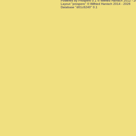
Powered by Prospero 0.1 © Wilfried Hanisch 2012 - 
Layout "prospero" © Wilfried Hanisch 2014 - 2026
Database "d01c6240" 0.1