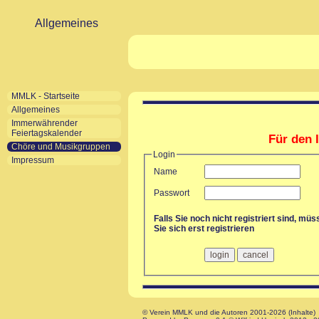
Allgemeines
MMLK - Startseite
Allgemeines
Immerwährender
Feiertagskalender
Für den I
Chöre und Musikgruppen
Login
Impressum
Name
Passwort
Falls Sie noch nicht registriert sind, mü
Sie sich erst registrieren
© Verein MMLK und die Autoren 2001-2026 (Inhalte)