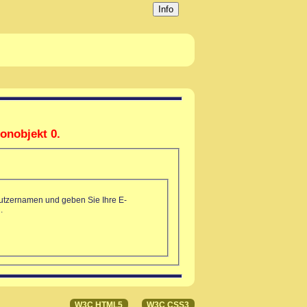
Info
ionobjekt 0.
nutzernamen und geben Sie Ihre E-
.
W3C HTML5
W3C CSS3